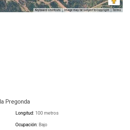
Keyboard shortcuts
Image may be subject to copyright
Terms
ala Pregonda
Longitud:
100 metros
Ocupación:
Bajo