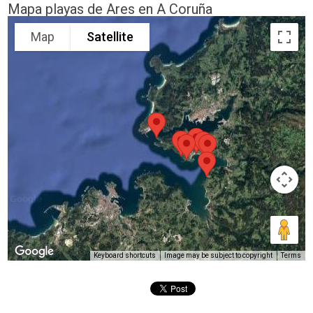
Mapa playas de Ares en A Coruña
Map
Satellite
Keyboard shortcuts
Image may be subject to copyright
Terms