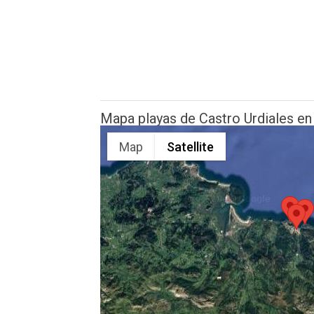
Mapa playas de Castro Urdiales en
Map
Satellite