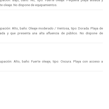
ación: Bajo, baño: No, tipo: Fuerte oleaje. Pequeña playa aislada y
rte oleaje. No dispone de equipamientos.
ación: Alto, baño: Oleaje moderado / Ventosa, tipo: Dorada. Playa de
ada y que presenta una alta afluencia de público. No dispone de
pación: Alto, baño: Fuerte oleaje, tipo: Oscura. Playa con acceso a