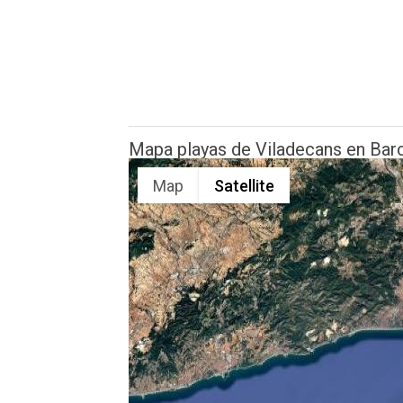
Mapa playas de Viladecans en Bar
Map
Satellite