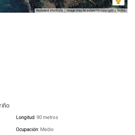
Keyboard shortcuts
Image may be subject to copyright
Terms
riño
Longitud:
90 metros
Ocupación:
Medio