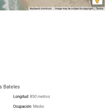
Keyboard shortcuts
Image may be subject to copyright
Terms
s Bateles
Longitud:
850 metros
Ocupación:
Medio