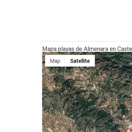
Mapa playas de Almenara en Caste
Map
Satellite