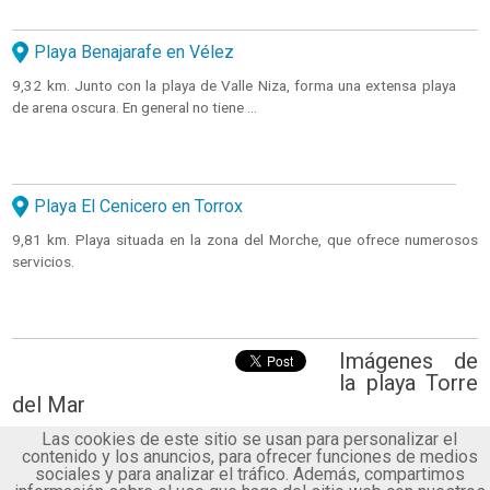
Playa Benajarafe en Vélez
9,32 km. Junto con la playa de Valle Niza, forma una extensa playa
de arena oscura. En general no tiene ...
Playa El Cenicero en Torrox
9,81 km. Playa situada en la zona del Morche, que ofrece numerosos
servicios.
Imágenes de
la playa Torre
del Mar
Las cookies de este sitio se usan para personalizar el
contenido y los anuncios, para ofrecer funciones de medios
sociales y para analizar el tráfico. Además, compartimos
© 2026 Queplaya.es | Playa Torre del Mar en V�lez